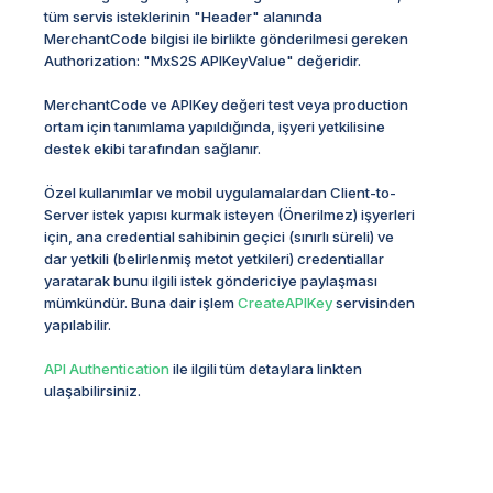
tüm servis isteklerinin "Header" alanında
MerchantCode bilgisi ile birlikte gönderilmesi gereken
Authorization: "MxS2S APIKeyValue" değeridir.
MerchantCode ve APIKey değeri test veya production
ortam için tanımlama yapıldığında, işyeri yetkilisine
destek ekibi tarafından sağlanır.
Özel kullanımlar ve mobil uygulamalardan Client-to-
Server istek yapısı kurmak isteyen (Önerilmez) işyerleri
için, ana credential sahibinin geçici (sınırlı süreli) ve
dar yetkili (belirlenmiş metot yetkileri) credentiallar
yaratarak bunu ilgili istek göndericiye paylaşması
mümkündür. Buna dair işlem
CreateAPIKey
servisinden
yapılabilir.
API Authentication
ile ilgili tüm detaylara linkten
ulaşabilirsiniz.